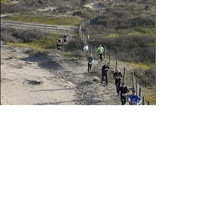
NederstrandtCross
zo 08 nov
Meer info