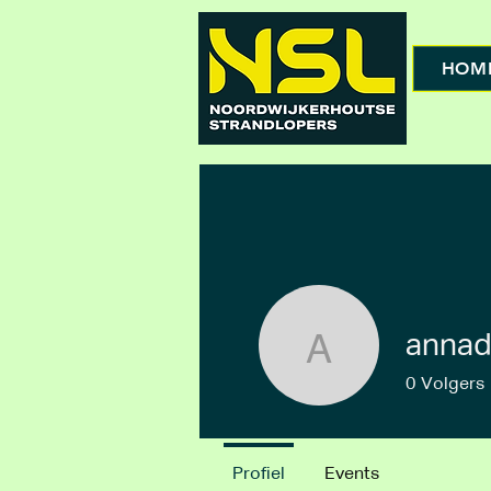
HOM
annad
annadekk
0
Volgers
Profiel
Events