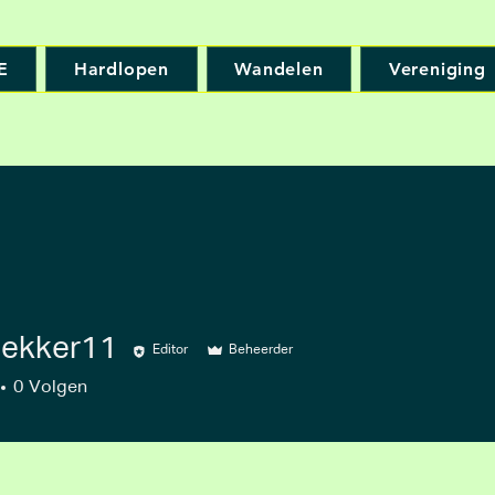
E
Hardlopen
Wandelen
Vereniging
ekker11
Editor
Beheerder
er11
0
Volgen