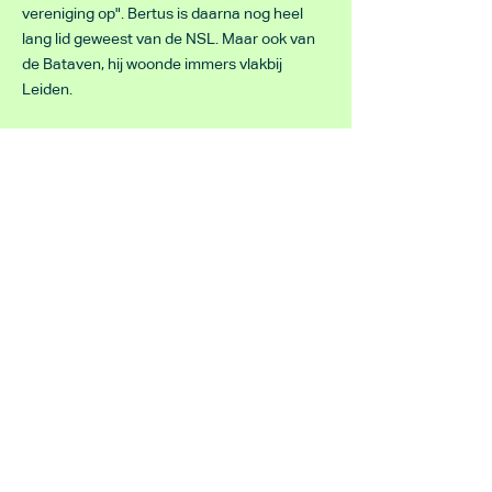
vereniging op". Bertus is daarna nog heel
lang lid geweest van de NSL. Maar ook van
de Bataven, hij woonde immers vlakbij
Leiden.
Dus op 1 januari 1978 werd de NSL een
"echte" vereniging. Dus de vereniging had
toen direct al 40 leden. Daarna is het hard
gegaan met de groei want we waren in die
tijd ook echt speciaal: Lange afstand lopers,
pur sang!
Ook de trainingen werden steeds beter en
gewaardeerd. Na steeds in een grote groep
te lopen werd gesplitst op niveau en een
reëel trainingsdoel.
De trainers gingen hun diploma's behalen bij
de KNAU en de vereniging bleef maar
groeien. Nu bijna 50 jaar later bestaat de