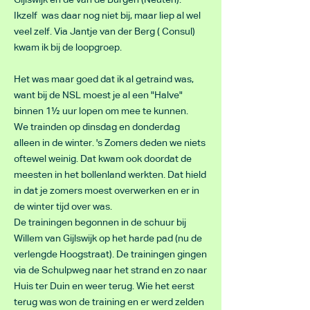
Gijlswijk en de van de Burgen (Neuten).
Ikzelf was daar nog niet bij, maar liep al wel
veel zelf. Via Jantje van der Berg ( Consul)
kwam ik bij de loopgroep.
Het was maar goed dat ik al getraind was,
want bij de NSL moest je al een "Halve"
binnen 1½ uur lopen om mee te kunnen.
We trainden op dinsdag en donderdag
alleen in de winter. 's Zomers deden we niets
oftewel weinig. Dat kwam ook doordat de
meesten in het bollenland werkten. Dat hield
in dat je zomers moest overwerken en er in
de winter tijd over was.
De trainingen begonnen in de schuur bij
Willem van Gijlswijk op het harde pad (nu de
verlengde Hoogstraat). De trainingen gingen
via de Schulpweg naar het strand en zo naar
Huis ter Duin en weer terug. Wie het eerst
terug was won de training en er werd zelden