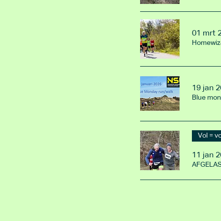
01 mrt 
Homewiza
19 jan 2
Blue mon
Vol = v
11 jan 2
AFGELAST 