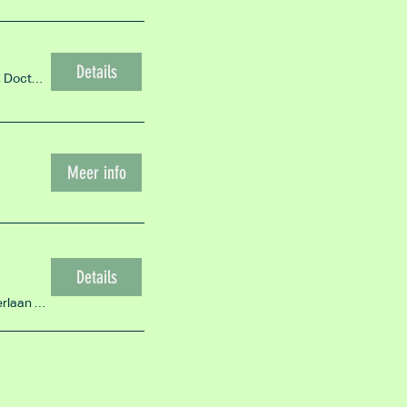
Details
Noordwijkerhout - VVSB, Doctor Schaepmanlaan 2, 2211 AV Noordwijkerhout, Nederland
Meer info
Details
Noordwijk - Stayokay, Langevelderlaan 45, 2204 BC Noordwijk, Netherlands