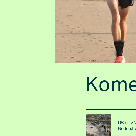
Kome
08 nov 
Nederstr