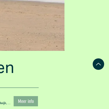
en
Meer info
Langevelderslag/Nederzandt, Langevelderslag, 2204 Noordwijk, Nederland