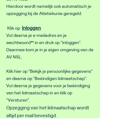
Hierdoor wordt namelijk ook automatisch je
opzegging bij de Atletiekunie geregeld.
Inloggen
Klik op
Vul daarna je e-mailadres en je
wachtwoord** in en druk op “inloggen”.
Daarmee kom je in je eigen omgeving van de
AV NSL.
Klik hier op “Bekijk je persoonlijke gegevens”
en daarna op “Beëindigen lidmaatschap”.
Vul daarna je gegevens voor je beëindiging
van het lidmaatschap in en klik op
“Versturen”.
Opzegging van het lidmaatschap wordt
altijd per mail bevestigd.
** Als je je wachtwoord bent vergeten, dan
kun je dat ook aangeven door te klikken op