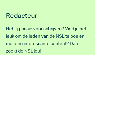
Redacteur
Heb jij passie voor schrijven? Vind je het
leuk om de leden van de NSL te boeien
met een interessante content? Dan
zoekt de NSL jou!
De NSL is een leuke atletiekverenging met
ruim 300 leden. De vereniging biedt door
hardlopen en sportief wandelen in
groepsverband inspanning en ontspanning.
De vereniging heeft mooie ambities en daar
hoort een soepele communicatie bij. Wij
komen graag in contact met jou om daar
invulling aan te geven.
Als webmaster maak je deel uit de
Commissie Communicatie. Deze commissie