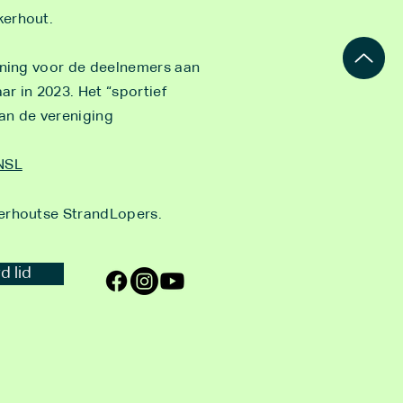
kerhout.
aining voor de deelnemers aan
r in 2023. Het “sportief
aan de vereniging
 NSL
kerhoutse StrandLopers.
 lid