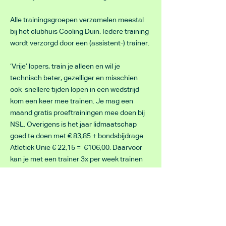
Alle trainingsgroepen verzamelen meestal
bij het clubhuis Cooling Duin. Iedere training
wordt verzorgd door een (assistent-) trainer.
‘Vrije’ lopers, train je alleen en wil je
technisch beter, gezelliger en misschien
ook snellere tijden lopen in een wedstrijd
kom een keer mee trainen. Je mag een
maand gratis proeftrainingen mee doen bij
NSL. Overigens is het jaar lidmaatschap
goed te doen met € 83,85 + bondsbijdrage
Atletiek Unie € 22,15 = €106,00. Daarvoor
kan je met een trainer 3x per week trainen
en een trainingsschema! En ook al train je
maar 1x mee per week bij NSL het resultaat
en plezier is gegarandeerd!
De trainers laten weten of er bijzonderheden