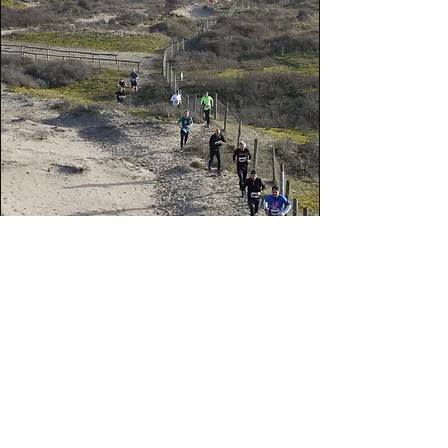
NederstrandtCross
zo 08 nov
Meer info