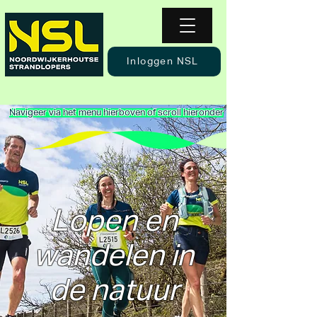
Inloggen NSL
Navigeer via het menu hierboven of scroll hieronder
Lopen en
wandelen in
de natuur