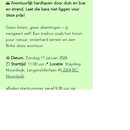
🌄 
Avontuurlijk hardlopen door duin en bos 
en strand. Laat die kans niet liggen voor 
deze prijs!
Geen linten, geen afzettingen – jij 
navigeert zelf! Een trailrun zoals het hoort: 
puur natuur, onverhard terrein en een 
flinke dosis avontuur.
📅 
Datum
: Zondag 11 januari 2026
🕚 
Starttijd
: 11:00 uur📍 
Locatie
: Stayokay 
Noordwijk, Langevelderlaan 45
 2204 BC 
Noordwijk
afhalen startnummer vanaf 9:30 uur op 
achternaam
📏 
Afstanden
 (klik op meer informatie)
Meer informatie