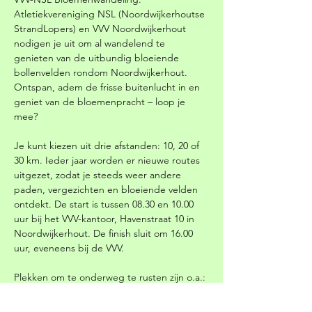
Atletiekvereniging NSL (Noordwijkerhoutse 
StrandLopers) en VVV Noordwijkerhout 
nodigen je uit om al wandelend te 
genieten van de uitbundig bloeiende 
bollenvelden rondom Noordwijkerhout. 
Ontspan, adem de frisse buitenlucht in en 
geniet van de bloemenpracht – loop je 
mee?
Je kunt kiezen uit drie afstanden: 10, 20 of 
30 km. Ieder jaar worden er nieuwe routes 
uitgezet, zodat je steeds weer andere 
paden, vergezichten en bloeiende velden 
ontdekt. De start is tussen 08.30 en 10.00 
uur bij het VVV-kantoor, Havenstraat 10 in 
Noordwijkerhout. De finish sluit om 16.00 
uur, eveneens bij de VVV.
Plekken om te onderweg te rusten zijn o.a.:
Kampeercentrum de Jong = gratis koffie 