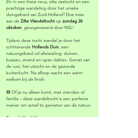
Zin in een frisse neus, zilte zeelucht en een 
prachtige wandeling door het unieke 
duingebied van Zuid-Holland? Doe mee 
aan de 
Zilte Wandeltocht
 op 
zondag 26 
oktober
, georganiseerd door NSL!
Tijdens deze tocht wandel je door het 
schitterende 
Hollands Duin
, een 
natuurgebied vol afwisseling: duinen, 
bossen, strand en open vlaktes. Geniet van 
de rust, het uitzicht en de gezonde 
buitenlucht. Na afloop wacht een warm 
welkom bij de finish.
🎒 Of je nu alleen komt, met vrienden of 
familie – deze wandeltocht is een perfecte 
manier om actief te genieten van de natuur.
Start
: 8:30 - 9:30 uur.
Locatie
: 
Cooling Duin (NSL 
clubhuis)
, 
Parkeerterrein Duindamseslag
, 