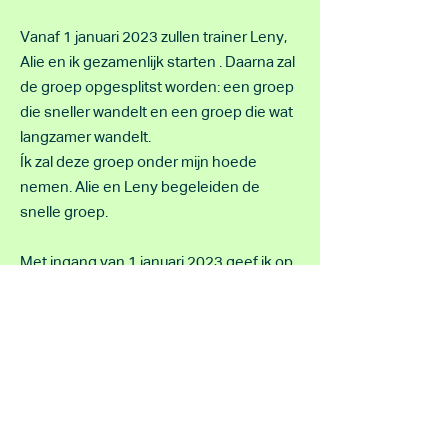
Vanaf 1 januari 2023 zullen trainer Leny,
Alie en ik gezamenlijk starten . Daarna zal
de groep opgesplitst worden: een groep
die sneller wandelt en een groep die wat
langzamer wandelt.
Ík zal deze groep onder mijn hoede
nemen. Alie en Leny begeleiden de
snelle groep.
Met ingang van 1 januari 2023 geef ik op
de dinsdag vanaf 9.00 uur tot 10.30 uur
wandeltraining. Het tempo van deze
groep ligt tussen de 5,5 km en 6 km per
uur.
Contact