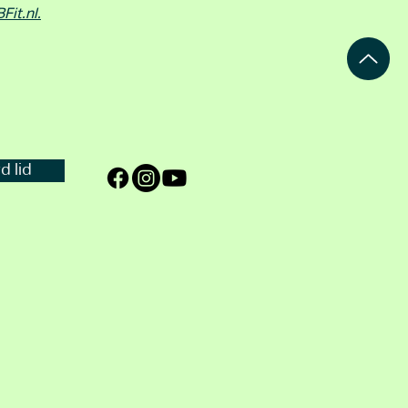
it.nl.
 lid