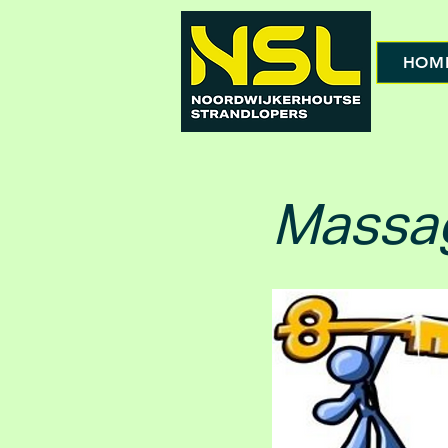
HOM
Massag