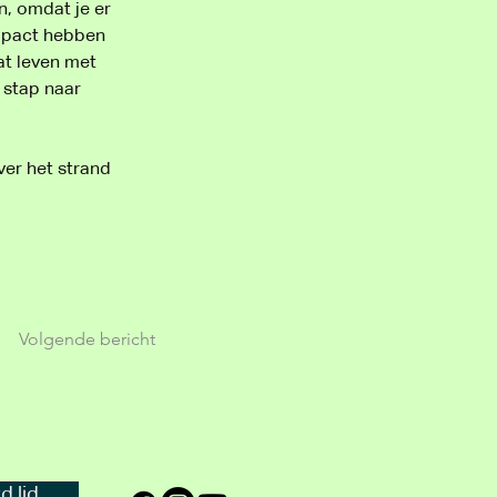
, omdat je er 
impact hebben 
at leven met 
stap naar 
er het strand 
Volgende bericht
 lid