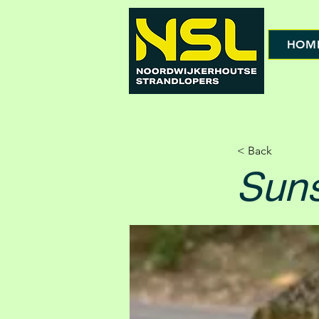
HOM
< Back
Suns