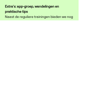
Extra’s: app-groep, wandelingen en 
praktische tips
Naast de reguliere trainingen bieden we nog 
meer:
App-groep
 Om ervaringen te delen, elkaar te 
motiveren en een wandelmaatje te 
vinden om samen mee te trainen.
Gezamenlijke wandelingen
 De NSL organiseert twee extra 
wandelingen waar je aan mee kunt 
doen als onderdeel van je training.
Overzicht van trainingswandelingen
 Je ontvangt een overzicht van 
wandelingen die je zelf als training kunt 
lopen.
Advies over materiaal en 
omstandigheden
 Je krijgt informatie over geschikte 
kleding en schoeisel en tips om om te 
gaan met verschillende 