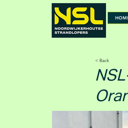
HOM
< Back
NSL-
Oran