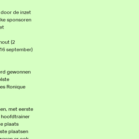
door de inzet 
ijke sponsoren 
et 
hout (2 
(16 september) 
werd gewonnen 
lste 
mes Ronique 
en, met eerste 
 hoofdtrainer 
e plaats 
ste plaatsen 