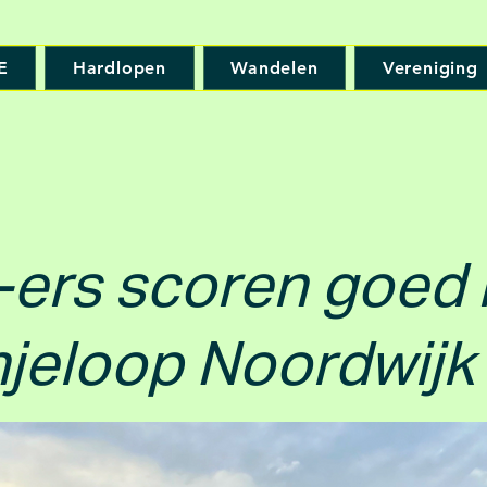
E
Hardlopen
Wandelen
Vereniging
ers scoren goed b
jeloop Noordwijk