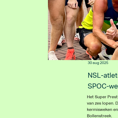
30 aug 2025
NSL-atlet
SPOC-wed
Het Super Presti
van zes lopen. 
kermisweken en z
Bollenstreek.