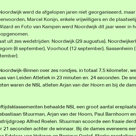
 Noordwijk werd de afgelopen jaren niet georganiseerd, maar 
nvoorden, Marcel Konijn, enkele vrijwilligers en de plaatsel
zard en Foto van Kampen werd Noordwijk dit jaar weer in h
t opgenomen.
aat uit zes wedstrijden: Noordwijk (29 augustus), Noordwijker
legom (8 september), Voorhout (12 september), Sassenheim 
ptember).
 Noordwijk-Binnen over zes rondjes, in totaal 7,5 kilometer, 
as van Leiden Atletiek in 23 minuten en. 24 seconden. De sne
eten waren de NSL atleten Arjan van der Hoorn en bij de da
eeftijdsklassementen behaalde NSL een groot aantal ereplaats
ebastiaan Stuurman, Arjan van der Hoorn, Paul Barnhoorn en
trijdgroep Alfred Roelen. Stuurman scoorde een fraaie derd
r 21 seconden achter de winnaar. Bij de dames eveneens eer