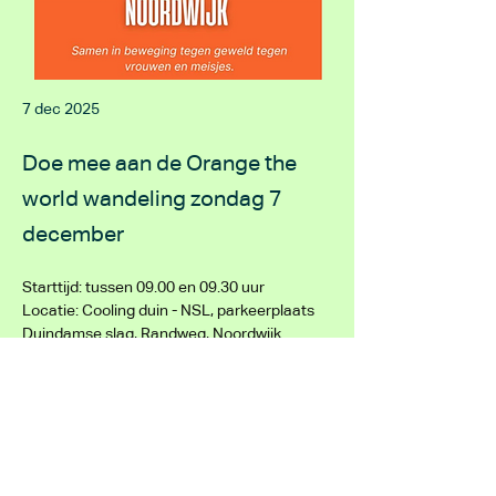
7 dec 2025
Doe mee aan de Orange the
world wandeling zondag 7
december
Starttijd: tussen 09.00 en 09.30 uur
Locatie: Cooling duin - NSL, parkeerplaats 
Duindamse slag, Randweg, Noordwijk
Afstanden: 8,5 en 14 km
Thema: Draag iets 
oranjes
!
Vorige bericht
Volgende bericht