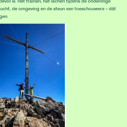
vol is. Het trainen, het lachen tijdens de onderlinge
se lucht, de omgeving en de steun van toeschouwers – dát
gen.