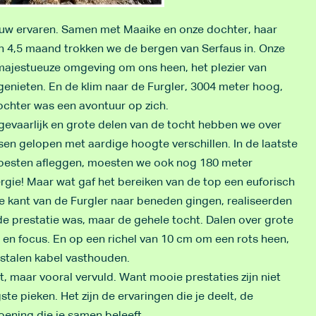
euw ervaren. Samen met Maaike en onze dochter, haar
an 4,5 maand trokken we de bergen van Serfaus in. Onze
 majestueuze omgeving om ons heen, het plezier van
enieten. En de klim naar de Furgler, 3004 meter hoog,
chter was een avontuur op zich.
gevaarlijk en grote delen van de tocht hebben we over
tsen gelopen met aardige hoogte verschillen. In de laatste
moesten afleggen, moesten we ook nog 180 meter
ergie! Maar wat gaf het bereiken van de top een euforisch
e kant van de Furgler naar beneden gingen, realiseerden
 de prestatie was, maar de gehele tocht. Dalen over grote
e en focus. En op een richel van 10 cm om een rots heen,
stalen kabel vasthouden.
, maar vooral vervuld. Want mooie prestaties zijn niet
ste pieken. Het zijn de ervaringen die je deelt, de