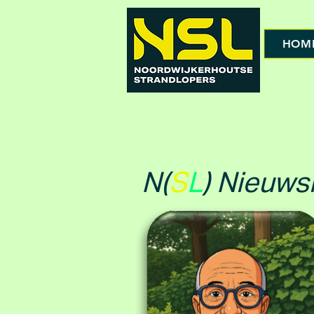
HOM
N(
S
L
) Nieuw