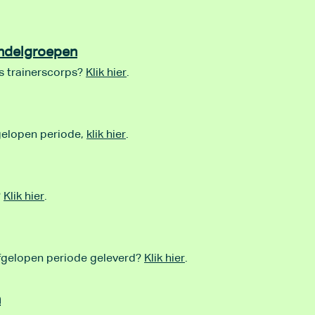
andelgroepen
ns trainerscorps?
Klik hier
.
gelopen periode,
klik hier
.
?
Klik hier
.
afgelopen periode geleverd?
Klik hier
.
n