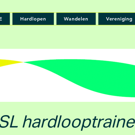
E
Hardlopen
Wandelen
Vereniging
SL hardlooptraine